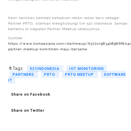
Kami nantikan kembali kehadiran rekan-rekan baru sebagai
Partner PRTG, silahkan menghubungi tim 521 Indonesia. Sampai
bertemu di kegiatan Partner Meetup selanjutnya.
Sumber :
https://www.kompasiana.com/startmeup/6372cc9834b8986f804c
partner-meetup-komitmen-maju-bersama
🔖Tags:
521INDONESIA
IOT MONITORING
PARTNERS
PRTG
PRTG MEETUP
SOFTWARE
IT
Share on Facebook
Share on Twitter