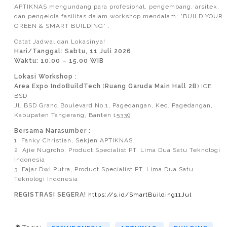
APTIKNAS mengundang para profesional, pengembang, arsitek,
dan pengelola fasilitas dalam workshop mendalam: “BUILD YOUR
GREEN & SMART BUILDING” .
Catat Jadwal dan Lokasinya!
Hari/Tanggal: Sabtu, 11 Juli 2026
Waktu: 10.00 – 15.00 WIB
Lokasi Workshop :
Area Expo IndoBuildTech
(
Ruang Garuda Main Hall 2B
) ICE
BSD
Jl. BSD Grand Boulevard No.1, Pagedangan, Kec. Pagedangan,
Kabupaten Tangerang, Banten 15339
Bersama Narasumber :
1. Fanky Christian, Sekjen APTIKNAS
2. Ajie Nugroho, Product Specialist PT. Lima Dua Satu Teknologi
Indonesia
3. Fajar Dwi Putra, Product Specialist PT. Lima Dua Satu
Teknologi Indonesia
REGISTRASI SEGERA!
https://s.id/SmartBuilding11Jul