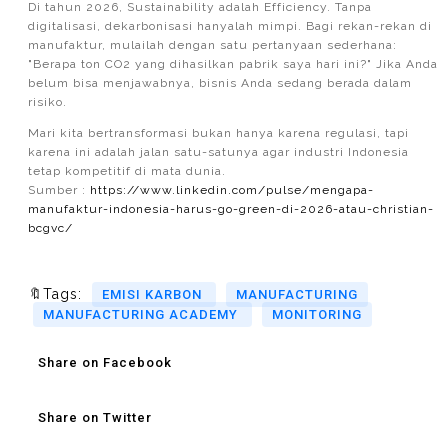
Di tahun 2026, Sustainability adalah Efficiency. Tanpa
digitalisasi, dekarbonisasi hanyalah mimpi. Bagi rekan-rekan di
manufaktur, mulailah dengan satu pertanyaan sederhana:
"Berapa ton CO2 yang dihasilkan pabrik saya hari ini?" Jika Anda
belum bisa menjawabnya, bisnis Anda sedang berada dalam
risiko.
Mari kita bertransformasi bukan hanya karena regulasi, tapi
karena ini adalah jalan satu-satunya agar industri Indonesia
tetap kompetitif di mata dunia.
Sumber :
https://www.linkedin.com/pulse/mengapa-
manufaktur-indonesia-harus-go-green-di-2026-atau-christian-
bcgvc/
🔖Tags:
EMISI KARBON
MANUFACTURING
MANUFACTURING ACADEMY
MONITORING
Share on Facebook
Share on Twitter