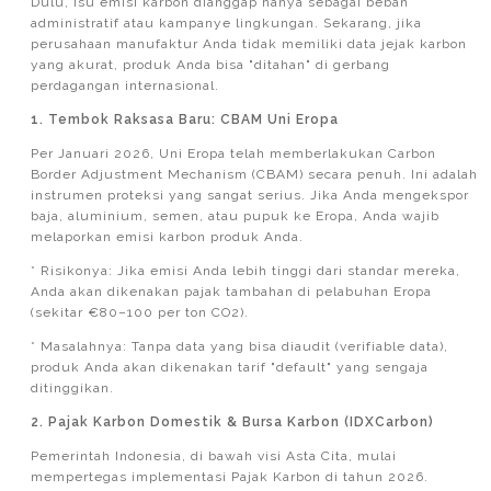
Dulu, isu emisi karbon dianggap hanya sebagai beban
administratif atau kampanye lingkungan. Sekarang, jika
perusahaan manufaktur Anda tidak memiliki data jejak karbon
yang akurat, produk Anda bisa "ditahan" di gerbang
perdagangan internasional.
1. Tembok Raksasa Baru: CBAM Uni Eropa
Per Januari 2026, Uni Eropa telah memberlakukan Carbon
Border Adjustment Mechanism (CBAM) secara penuh. Ini adalah
instrumen proteksi yang sangat serius. Jika Anda mengekspor
baja, aluminium, semen, atau pupuk ke Eropa, Anda wajib
melaporkan emisi karbon produk Anda.
* Risikonya: Jika emisi Anda lebih tinggi dari standar mereka,
Anda akan dikenakan pajak tambahan di pelabuhan Eropa
(sekitar €80–100 per ton CO2).
* Masalahnya: Tanpa data yang bisa diaudit (verifiable data),
produk Anda akan dikenakan tarif "default" yang sengaja
ditinggikan.
2. Pajak Karbon Domestik & Bursa Karbon (IDXCarbon)
Pemerintah Indonesia, di bawah visi Asta Cita, mulai
mempertegas implementasi Pajak Karbon di tahun 2026.