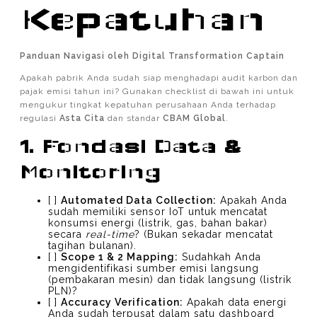
Kepatuhan
Panduan Navigasi oleh Digital Transformation Captain
Apakah pabrik Anda sudah siap menghadapi audit karbon dan
pajak emisi tahun ini? Gunakan checklist di bawah ini untuk
mengukur tingkat kepatuhan perusahaan Anda terhadap
regulasi
Asta Cita
dan standar
CBAM Global
.
1. Fondasi Data &
Monitoring
[ ]
Automated Data Collection:
Apakah Anda
sudah memiliki sensor IoT untuk mencatat
konsumsi energi (listrik, gas, bahan bakar)
secara
real-time
? (Bukan sekadar mencatat
tagihan bulanan).
[ ]
Scope 1 & 2 Mapping:
Sudahkah Anda
mengidentifikasi sumber emisi langsung
(pembakaran mesin) dan tidak langsung (listrik
PLN)?
[ ]
Accuracy Verification:
Apakah data energi
Anda sudah terpusat dalam satu dashboard