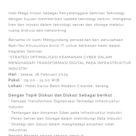
Indo Mega Vision Sebagai Penyelenggara Seminar Teknologi,
dengan tujuan memberikan update teknologi terkini, mengenai
tren dan inovasi dalam teknologi server dan storage melalui
ruang diskusi dan networking.
Bersama ini kami Mengundang perwakilan dari perusahaan
Bpk/Ibu Khususnya divisi IT untuk berkenan hadir dalam
Kegiatan Seminar
“STRATEGI OPTIMALISASI KEAMANAN CYBER DALAM
MENGHADAPI TRANSFORMASI DIGITAL PADA INFRASTRUKTUR
INDUSTRI”
Hari :
Selasa, 18 Februari 2025
Pukul :
09.00 - 15.00 WIB
Lokasi :
Hotel Swiss-Belin Modern Cikande, Serang
Dengan Topik Diskusi dan Diskusi Sebagai berikut :
* Dampak Transformasi Digitalisasi Terhadap Infrastruktur
Industri
* Tantangan dan Ancaman Siber pada Infrastruktur Industri
* Peran Server dan Storage dalam melindungi Data Industri
* Strategi dan Solusi dalam menghadapi ancaman siber
Industrial
Benefit Peserta adalah sebagai berikut :