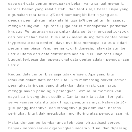
daya dari data center merupakan beban yang sangat menarik,
karena beban yang relatif stabil dan tentu saja besar. Daya yang
digunakan rata-rata 2-4% dari pembangkit listrik yang ada,
dengan peningkatan rata-rata hingga 15% per tahun. Ini sangat
menguntungkan. Tapi tentu juga harus mendapatkan perhatian
khusus. Penggunaan daya untuk data center mencapai 10-100x
dari perumahan biasa. Bila untuk mendukung data center besar
(hyperscale data center), daya nya bisa mencapai 10.000 x dari
perumahan biasa. Yang menarik, di Indonesia, rata-rata sumber
listrik utama dari data center kita adalah PLN. Dan tentu saja,
budget terbesar dari operasional data center adalah penggunaan
listrik.
Kedua, data center bisa saja tidak efisien. Apa yang kita
letakkan dalam data center kita? Kita memasang server-server,
perangkat jaringan, yang diletakkan dalam rak, dan harus
menggunakan pendingin perangkat. Semua ini memerlukan
daya listrik yang tidak sedikit. Dan tanpa kita sadari, ternyata
server-server kita itu tidak tinggi pengunaannya. Rata-rata 10-
30% penggunaannya, dan storagenya juga demikian. Karena
seringkali kita tidak melakukan monitoring atas penggunaan ini.
Maka, dengan berkembangnya teknologi virtualisasi server,
banyak server-server digabungkan secara virtual, dan dipasang