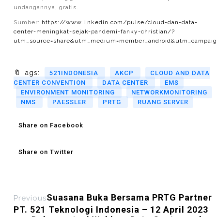
undangannya, gratis.
Sumber:
https://www.linkedin.com/pulse/cloud-dan-data-
center-meningkat-sejak-pandemi-fanky-christian/?
utm_source=share&utm_medium=member_android&utm_campaign
🔖Tags:
521INDONESIA
AKCP
CLOUD AND DATA
CENTER CONVENTION
DATA CENTER
EMS
ENVIRONMENT MONITORING
NETWORKMONITORING
NMS
PAESSLER
PRTG
RUANG SERVER
Share on Facebook
Share on Twitter
Suasana Buka Bersama PRTG Partner
Previous
PT. 521 Teknologi Indonesia – 12 April 2023