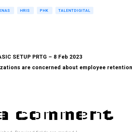
KNAS
HRIS
PHK
TALENTDIGITAL
BASIC SETUP PRTG – 8 Feb 2023
izations are concerned about employee retentio
a comment