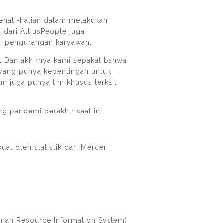
kehati-hatian dalam melakukan
 dari AltiusPeople juga
i pengurangan karyawan.
. Dan akhirnya kami sepakat bahwa
i yang punya kepentingan untuk
un juga punya tim khusus terkait
g pandemi berakhir saat ini.
t oleh statistik dari Mercer.
uman Resource Information System)