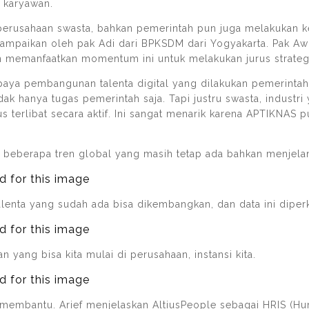
 karyawan.
, perusahaan swasta, bahkan pemerintah pun juga melakukan 
ampaikan oleh pak Adi dari BPKSDM dari Yogyakarta. Pak Awi
memanfaatkan momentum ini untuk melakukan jurus strateg
ya pembangunan talenta digital yang dilakukan pemerintah
dak hanya tugas pemerintah saja. Tapi justru swasta, industr
 terlibat secara aktif. Ini sangat menarik karena APTIKNAS p
da beberapa tren global yang masih tetap ada bahkan menjelan
enta yang sudah ada bisa dikembangkan, dan data ini diperkua
 yang bisa kita mulai di perusahaan, instansi kita.
 membantu. Arief menjelaskan AltiusPeople sebagai HRIS (H