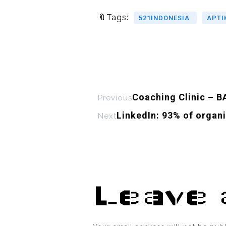
🔖Tags:
521INDONESIA
APTI
Coaching Clinic – 
Previous
LinkedIn: 93% of organ
Next
Leave 