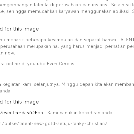
engembangan talenta di perusahaan dan instansi. Selain sis
ile, sehingga memudahkan karyawan menggunakan aplikasi. Se
mi menarik beberapa kesimpulan dan sepakat bahwa TALENTA
erusahaan merupakan hal yang harus menjadi perhatian pent
an now.
ra online di youtube EventCerdas.
da kegiatan kami selanjutnya. Minggu depan kita akan mem
 anda.
.ly/eventcerdas02Feb
. Kami nantikan kehadiran anda.
m/pulse/talent-new-gold-setuju-fanky-christian/