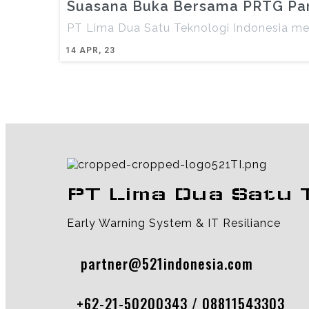
Suasana Buka Bersama PRTG Partn
PT Lima Dua Satu Teknologi Indonesia mer
14
APR, 23
PT Lima Dua Satu 
Early Warning System & IT Resiliance
partner@521indonesia.com
+62-21-50200343 / 08811543303