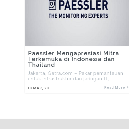
Paessler Mengapresiasi Mitra
Terkemuka di Indonesia dan
Thailand
Jakarta, Gatra.com – Pakar pemantauan
untuk infrastruktur dan jaringan IT,……
Read More
13
MAR, 23