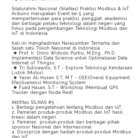
Silaturahmi Nasional (SilaNas) Praktisi Modbus & IoT
Arduino merupakan Event ke-5 yang
mempertemukan para praktisi, penggiat, akademisi
dan berbagai pelaku teknologi dalam negeri yang
fokus pada pengembangan Teknologi Modbus dan
IoT di Indonesia.
Kali ini menghadirkan Narasumber Ternama dan
Salah satu Tokoh Nasional di Indonesia :
❖ Prof. Ir. Onno Widodo Purbo, M.Eng., Ph.D.
Implementasi Data Science untuk Optimaliasai Data
Internet of Thingss
❖ Tri Suliswanto, S.T - Explore Teknologi Kendaraan
Listrik (Motor)
❖ Yaser Ali Husen S.T, M.T - OEE(Overal Equipment
Efectiveness) Monitoring System
❖ Fuad Hasan, S.T - Workshop (Membuat GPS
Tracker dengan Node Red)
Aktifitas SILNAS #5 :
1. Berbagi pengetahuan tentang Modbus dan IoT
2. Pameran produk-produk Modbus dan IoT hasil
kreasi dalam negeri
3. Pameran produk-produk dari berbagai pihak
sponsor Nasional dan Internasional
4. Doorprize dengan hadiah produk-produk Modbus
dan IoT