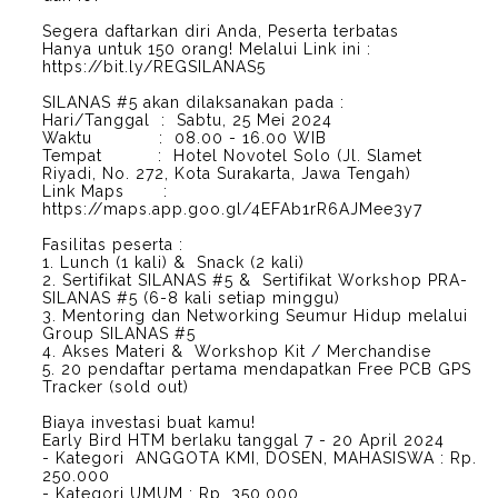
Segera daftarkan diri Anda, Peserta terbatas
Hanya untuk 150 orang! Melalui Link ini :
https://bit.ly/REGSILANAS5
SILANAS #5 akan dilaksanakan pada :
Hari/Tanggal : Sabtu, 25 Mei 2024
Waktu : 08.00 - 16.00 WIB
Tempat : Hotel Novotel Solo (Jl. Slamet
Riyadi, No. 272, Kota Surakarta, Jawa Tengah)
Link Maps :
https://maps.app.goo.gl/4EFAb1rR6AJMee3y7
Fasilitas peserta :
1. Lunch (1 kali) & Snack (2 kali)
2. Sertifikat SILANAS #5 & Sertifikat Workshop PRA-
SILANAS #5 (6-8 kali setiap minggu)
3. Mentoring dan Networking Seumur Hidup melalui
Group SILANAS #5
4. Akses Materi & Workshop Kit / Merchandise
5. 20 pendaftar pertama mendapatkan Free PCB GPS
Tracker (sold out)
Biaya investasi buat kamu!
Early Bird HTM berlaku tanggal 7 - 20 April 2024
- Kategori ANGGOTA KMI, DOSEN, MAHASISWA : Rp.
250.000
- Kategori UMUM : Rp. 350.000